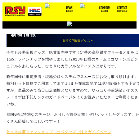
S
k
i
p
新着情報
t
o
日本GP応援グッズ～
c
今年も歩夢応援グッズ、絶賛販売中です！定番の高品質マフラータオルをは
o
じめ、ラインナップを増やしました♪2023年仕様のネームロゴやトンボビジ
n
ュアルをあしらった、ひときわカラフルなアイテムばかりです。
t
e
昨年同様に事前決済・現地受取システムでスムースにお受け取り頂けます。
n
特別セット価格でご用意してますよ♪また在庫次第では現地販売もする予定
t
すが、単品のみで当日出店価格となりますので、やっぱり事前決済がオスス
メ！まずは下記リンクのガイドページをよくお読みいただき、ご利用くださ
いね。
母国GPは特別なステージ、おりしも首位目前！ぜひゲットしたグッズで、
くさん応援してほしいです～！
佐々木歩夢ファンショップ・公式グッズご注文ガイドページ