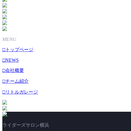
MENU
□トップページ
□NEWS
□会社概要
□チーム紹介
□リトルガレージ
ライダーズサロン横浜