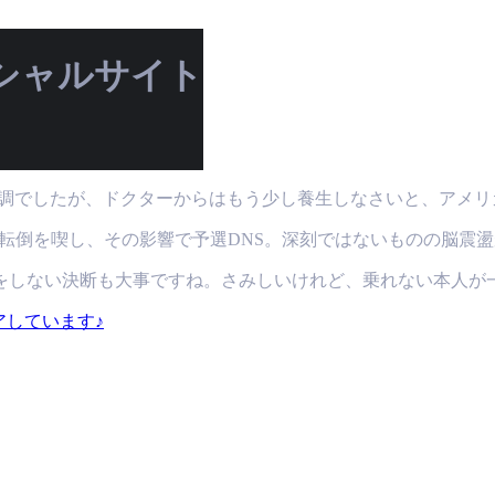
シャルサイト
調でしたが、ドクターからはもう少し養生しなさいと、アメリ
で転倒を喫し、その影響で予選DNS。深刻ではないものの脳震
をしない決断も大事ですね。さみしいけれど、乗れない本人が
アしています♪