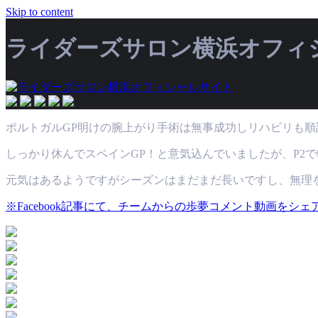
Skip to content
ライダーズサロン横浜オフィ
新着情報
復帰戦のはずが～
ポルトガルGP明けの腕上がり手術は無事成功しリハビリも順
しっかり休んでスペインGP！と意気込んでいましたが、P2
元気はあるようですがシーズンはまだまだ長いですし、無理
※Facebook記事にて、チームからの歩夢コメント動画をシェ